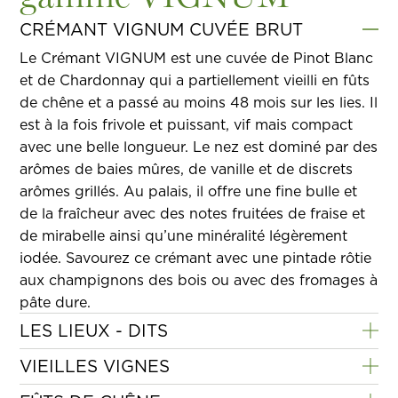
CRÉMANT VIGNUM CUVÉE BRUT
Le Crémant VIGNUM est une cuvée de Pinot Blanc
et de Chardonnay qui a partiellement vieilli en fûts
de chêne et a passé au moins 48 mois sur les lies. Il
est à la fois frivole et puissant, vif mais compact
avec une belle longueur. Le nez est dominé par des
arômes de baies mûres, de vanille et de discrets
arômes grillés. Au palais, il offre une fine bulle et
de la fraîcheur avec des notes fruitées de fraise et
de mirabelle ainsi qu’une minéralité légèrement
iodée. Savourez ce crémant avec une pintade rôtie
aux champignons des bois ou avec des fromages à
pâte dure.
LES LIEUX - DITS
Les Grands Premiers Crus de la gamme premium
VIEILLES VIGNES
VIGNUM se caractérisent par leur finesse et leur
L’appellation Vieilles Vignes est accordée