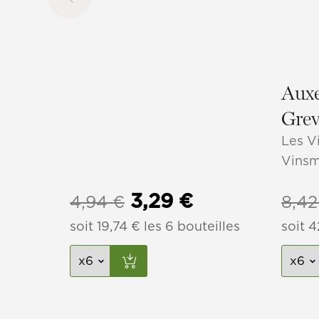
Auxe
Gre
Les V
Vinsm
Le
Le
3,29
€
4,94
€
8,4
soit
19,74
prix
€
les 6 bouteilles
prix
soit
4
initial
actuel
était :
est :