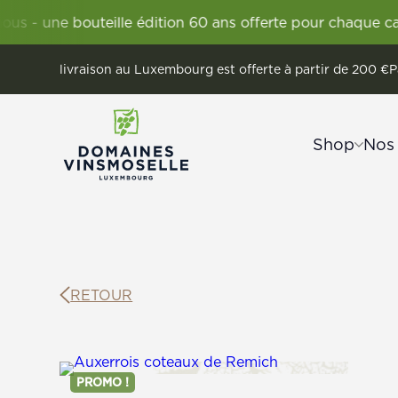
bouteille édition 60 ans offerte pour chaque carton Vig
livraison au Luxembourg est offerte à partir de 200 €
P
Shop
Nos
Découvrir la Moselle luxembourgeois
Remerschen
Vignum
Les Vigne
Wellens
Domaines Vi
RETOUR
Vins
Crém
Vins
Crémants
Sans alcool
PROMO !
Vins étrangers