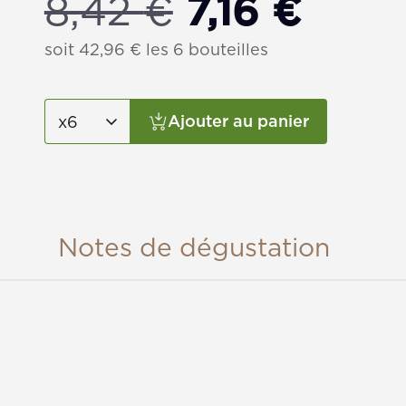
Le
Le
8,42
€
7,16
€
prix
prix
soit
42,96
€
les 6 bouteilles
initial
actue
Ajouter au panier
était :
est :
8,42 €.
7,16 €
Notes de dégustation