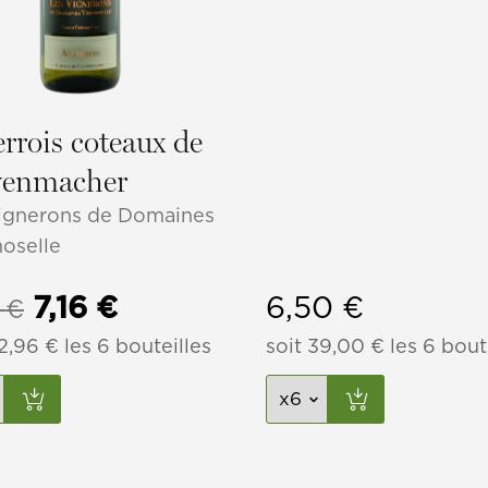
rrois coteaux de
venmacher
ignerons de Domaines
oselle
Le
Le
7,16
€
6,50
€
2
€
2,96
prix
€
les 6 bouteilles
prix
soit
39,00
€
les 6 bout
initial
actuel
était :
est :