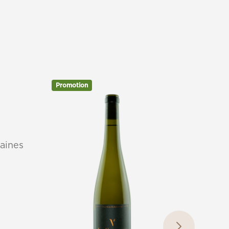
Promotion
Ries
Les V
Vinsm
aines