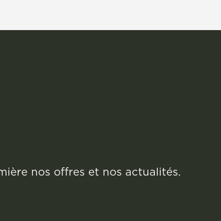
11,12 €.
9,45 €.
ère nos offres et nos actualités.