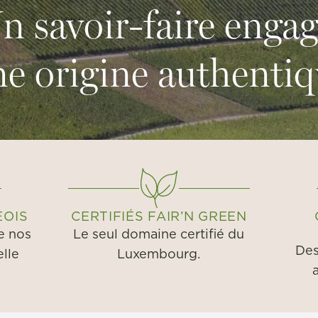
n savoir-faire engag
e origine authenti
EOIS
CERTIFIÉS FAIR’N GREEN
e nos
Le seul domaine certifié du
Des
elle
Luxembourg.