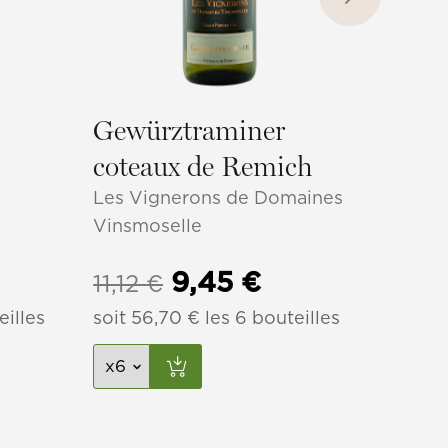
Gewürztraminer
coteaux de Remich
Les Vignerons de Domaines
Vinsmoselle
Le
Le
9,45
€
6,1
11,12
€
eilles
soit
56,70
prix
€
les 6 bouteilles
prix
soit
3
initial
actuel
était :
est :