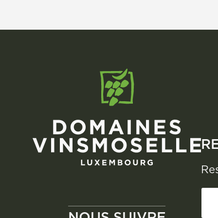
4,94 €.
3,29 €.
R
Res
NOUS SUIVRE