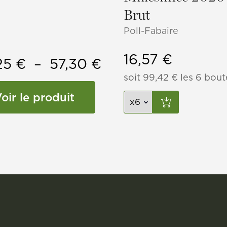
Brut
Poll-Fabaire
16,57
€
Plage
25
€
–
57,30
€
soit
99,42
€
les 6 boute
de
oir le produit
prix :
24,25 €
à
57,30 €