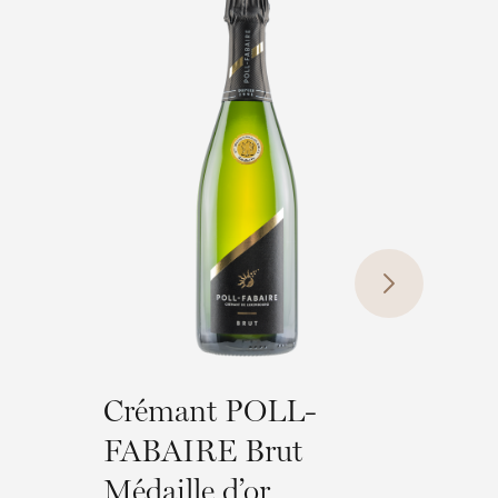
Crémant POLL-
Coff
FABAIRE Brut
cuvé
Médaille d’or
Jongw