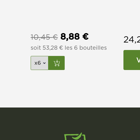
Le
Le
8,88
€
10,45
€
24,
soit
53,28
€
prix
les 6 bouteilles
prix
V
initial
actuel
était :
est :
10,45 €.
8,88 €.