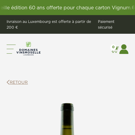
 édition 60 ans offerte pour chaque carton Vignum.
60 an
livraison au Luxembourg est offerte à partir de
Paiement
200 €
sécurisé
0
RETOUR