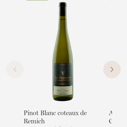
Pinot Blanc coteaux de
Auxerr
Remich
Greve