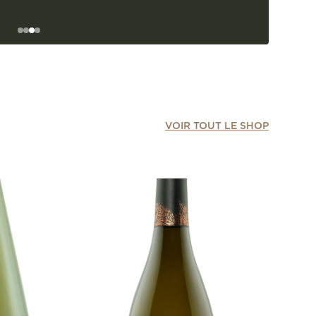
VOIR TOUT LE SHOP
Pin
Fût
Vig
16