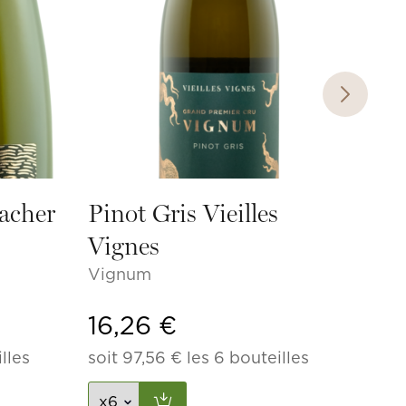
soit
acher
Pinot Gris Vieilles
Vignes
Vignum
16,26
€
lles
soit
97,56
€
les 6 bouteilles