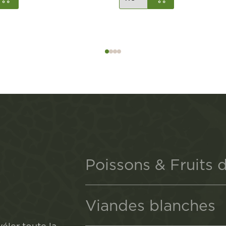
Poissons & Fruits 
Viandes blanches