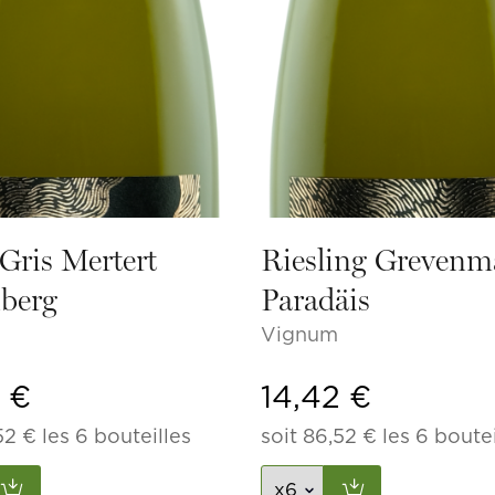
Gris Mertert
Riesling Grevenm
berg
Paradäis
Vignum
2
€
14,42
€
52
€
les 6 bouteilles
soit
86,52
€
les 6 boutei