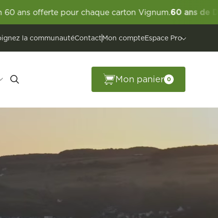
pour chaque carton Vignum.
60 ans de Domaines Vinsmos
oignez la communauté
Contact
Mon compte
Espace Pro
Mon panier
0
Edmond de la
enmacher
Location de salles
Jongwënzer
Vinocity
ntaine
ette