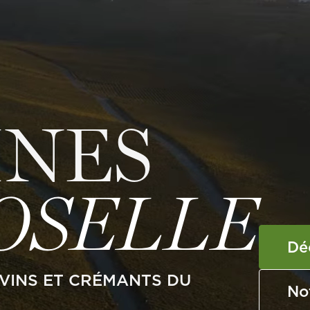
NES
OSELLE
Dé
VINS ET CRÉMANTS DU
No