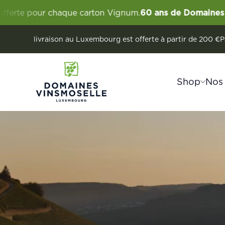
ue carton Vignum.
60 ans de Domaines Vinsmoselle
Cé
livraison au Luxembourg est offerte à partir de 200 €
P
Shop
Nos
Découvrir la Moselle luxembourgeois
Remerschen
Vignum
Les Vigne
Wellens
Domaines Vi
Vins
Crém
Vins
Crémants
Sans alcool
Vins étrangers