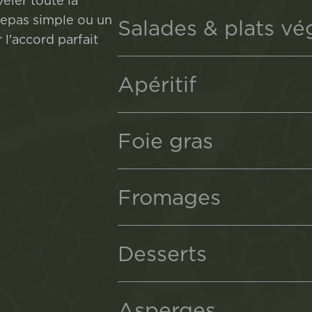
éler toute la
 repas simple ou un
Salades & plats vé
l'accord parfait
Apéritif
Foie gras
Fromages
Desserts
Asperges