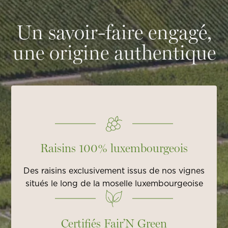
l’eau, concentrant les composants du raisin. Les
expressions intenses et aux notes subtiles.
vins obtenus présentent des notes de fruits secs,
Un savoir-faire engagé,
de miel, de caramel et des arômes fumés.
une origine authentique
Raisins 100% luxembourgeois
Des raisins exclusivement issus de nos vignes
situés le long de la moselle luxembourgeoise
Certifiés Fair’N Green