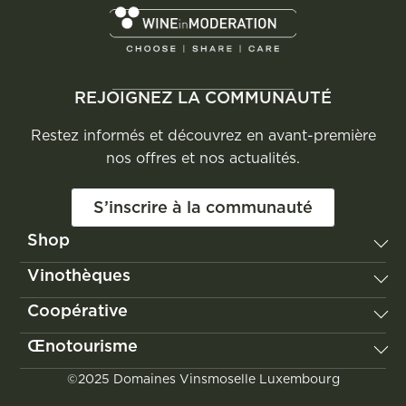
REJOIGNEZ LA COMMUNAUTÉ
Restez informés et découvrez en avant-première
nos offres et nos actualités.
S’inscrire à la communauté
Shop
Vignum
Vinothèques
Les Vignerons de Domaines Vinsmoselle
Remerschen
Coopérative
Poll-Fabaire
Wellenstein
Château Edmond de la Fontaine
Notre histoire
Œnotourisme
Wormeldange
Jongwënzer
Nos valeurs
Grevenmacher
Découvrir la Moselle luxembourgeoise
©2025 Domaines Vinsmoselle Luxembourg
Le vignoble
Vinocity
Visites & dégustations