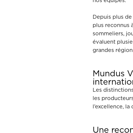
nos équipes.
Depuis plus de
plus reconnus à
sommeliers, jou
évaluent plusie
grandes région
Mundus V
internatio
Les distinction
les producteur
l’excellence, l
Une recon