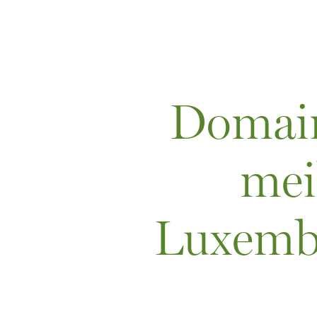
Domaine
mei
Luxemb