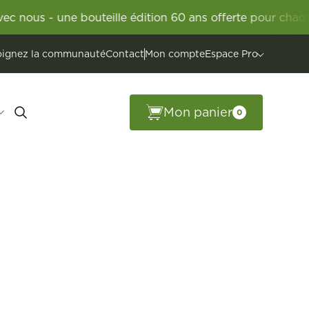
ne bouteille édition 60 ans offerte pour chaque carton V
oignez la communauté
Contact
Mon compte
Espace Pro
Mon panier
0
Edmond de la
enmacher
Location de salles
Jongwënzer
Vinocity
ntaine
ette