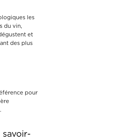
ologiques les
s du vin,
 dégustent et
nant des plus
référence pour
ière
.
 savoir-