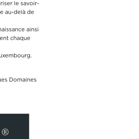
iser le savoir-
se au-delà de
aissance ainsi
uent chaque
 Luxembourg.
ques Domaines