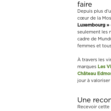
faire
Depuis plus d’u
cœur de la Mos
Luxembourg »
seulement les 
cadre de Mundu
femmes et tous 
À travers les v
marques
Les V
Château Edmon
jour à valorise
Une recon
Recevoir cette 