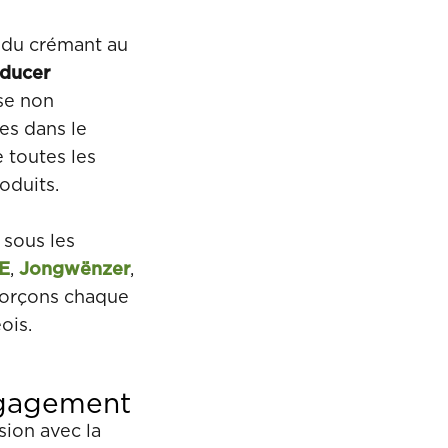
t du crémant au
oducer
se non
es dans le
 toutes les
oduits.
 sous les
E
,
Jongwënzer
,
forçons chaque
ois.
ngagement
sion avec la