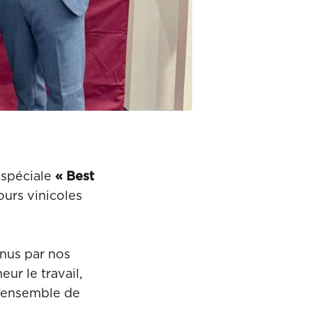
 spéciale
« Best
ours vinicoles
enus par nos
ur le travail,
l’ensemble de