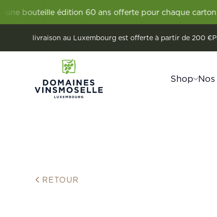
lle édition 60 ans offerte pour chaque carton Vignum.
60
livraison au Luxembourg est offerte à partir de 200 €
P
Shop
Nos
Découvrir la Moselle luxembourgeois
Remerschen
Vignum
Les Vigne
Wellens
Domaines Vi
Vins
Crém
Vins
RETOUR
Crémants
Sans alcool
Vins étrangers