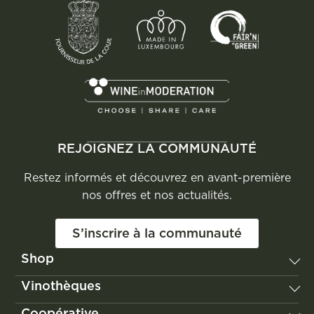
REJOIGNEZ LA COMMUNAUTÉ
Restez informés et découvrez en avant-première
nos offres et nos actualités.
S’inscrire à la communauté
Shop
Vignum
Vinothèques
Les Vignerons de Domaines Vinsmoselle
Remerschen
Coopérative