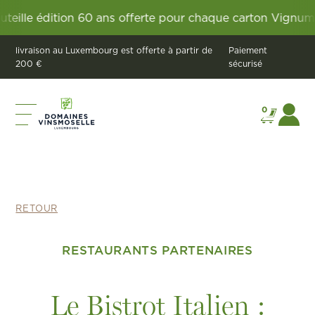
le édition 60 ans offerte pour chaque carton Vignum.
60 
livraison au Luxembourg est offerte à partir de
Paiement
200 €
sécurisé
0
RETOUR
RESTAURANTS PARTENAIRES
Le Bistrot Italien :