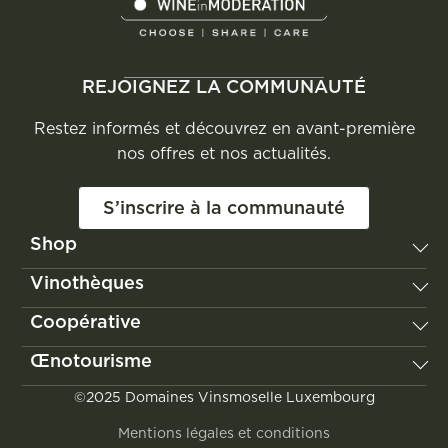
REJOIGNEZ LA COMMUNAUTÉ
Restez informés et découvrez en avant-première
nos offres et nos actualités.
S’inscrire à la communauté
Shop
Vignum
Vinothèques
Les Vignerons de Domaines Vinsmoselle
Remerschen
Coopérative
Poll-Fabaire
Wellenstein
Château Edmond de la Fontaine
Notre histoire
Œnotourisme
Wormeldange
Jongwënzer
Nos valeurs
Grevenmacher
Découvrir la Moselle luxembourgeoise
©2025 Domaines Vinsmoselle Luxembourg
Le vignoble
Vinocity
Visites & dégustations
Nos engagements
Mentions légales et conditions
Location de salles