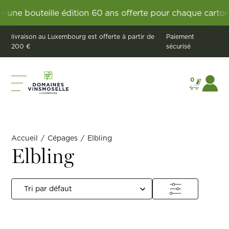
une bouteille édition 60 ans offerte pour chaque carton 
livraison au Luxembourg est offerte à partir de
Paiement
200 €
sécurisé
0
Accueil
/
Cépages
/
Elbling
Elbling