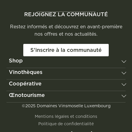
REJOIGNEZ LA COMMUNAUTÉ
Restez informés et découvrez en avant-première
nos offres et nos actualités.
S’inscrire à la communauté
Shop
Vignum
Vinothèques
Les Vignerons de Domaines Vinsmoselle
Remerschen
Coopérative
Poll-Fabaire
Wellenstein
Château Edmond de la Fontaine
Notre histoire
Œnotourisme
Wormeldange
Jongwënzer
Nos valeurs
Grevenmacher
Découvrir la Moselle luxembourgeoise
©2025 Domaines Vinsmoselle Luxembourg
Le vignoble
Vinocity
Visites & dégustations
Nos engagements
Mentions légales et conditions
Location de salles
Politique de confidentialité