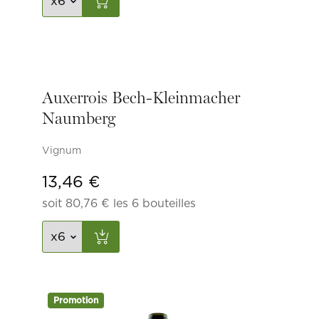
était :
est :
12,23 €.
10,40 €.
Auxerrois Bech-Kleinmacher
Naumberg
Vignum
13,46
€
soit
80,76
€
les 6 bouteilles
Promotion