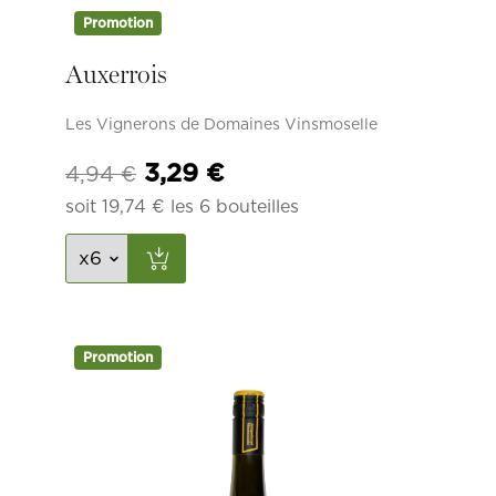
Promotion
Auxerrois
Les Vignerons de Domaines Vinsmoselle
Le
Le
3,29
€
4,94
€
prix
prix
soit
19,74
€
les 6 bouteilles
initial
actuel
était :
est :
4,94 €.
3,29 €.
Promotion