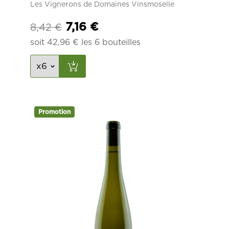
Les Vignerons de Domaines Vinsmoselle
Le
Le
7,16
€
8,42
€
prix
prix
soit
42,96
€
les 6 bouteilles
initial
actuel
était :
est :
8,42 €.
7,16 €.
Promotion