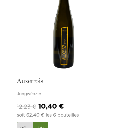
Auxerrois
Jongwënzer
Le
Le
10,40
€
12,23
€
prix
prix
soit
62,40
€
les 6 bouteilles
initial
actuel