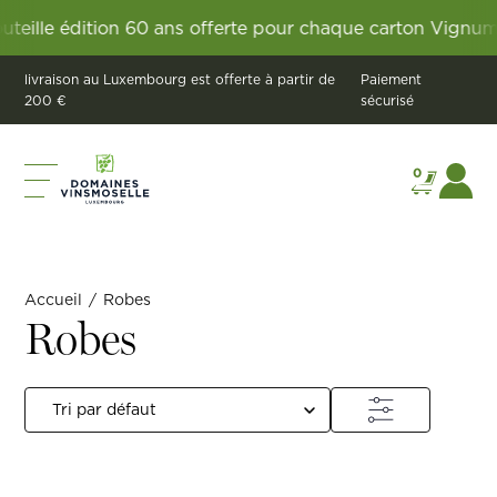
 édition 60 ans offerte pour chaque carton Vignum.
60 an
livraison au Luxembourg est offerte à partir de
Paiement
200 €
sécurisé
0
Accueil
/
Robes
Robes