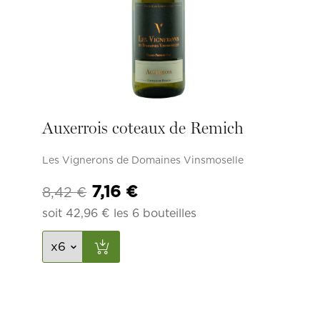
Auxerrois coteaux de Remich
Les Vignerons de Domaines Vinsmoselle
Le
Le
7,16
€
8,42
€
prix
prix
soit
42,96
€
les 6 bouteilles
initial
actuel
était :
est :
8,42 €.
7,16 €.