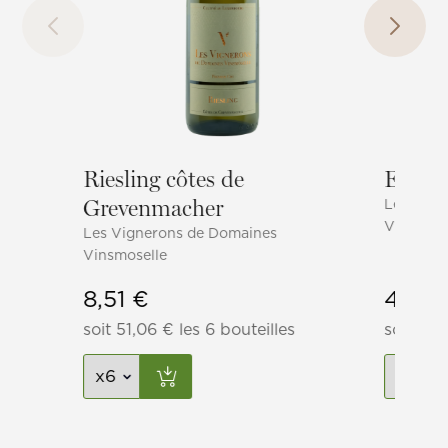
Riesling côtes de
Elblin
Grevenmacher
Les Vign
Vinsmose
Les Vignerons de Domaines
Vinsmoselle
8,51
€
4,03
soit
51,06
€
les 6 bouteilles
soit
24,