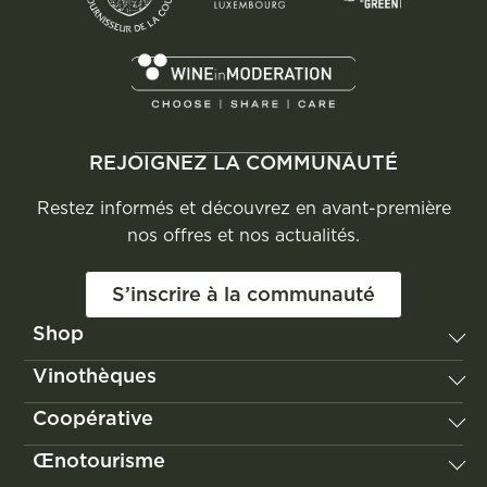
REJOIGNEZ LA COMMUNAUTÉ
Restez informés et découvrez en avant-première
nos offres et nos actualités.
S’inscrire à la communauté
Shop
Vignum
Vinothèques
Les Vignerons de Domaines Vinsmoselle
Remerschen
Coopérative
Poll-Fabaire
Wellenstein
Château Edmond de la Fontaine
Notre histoire
Œnotourisme
Wormeldange
Jongwënzer
Nos valeurs