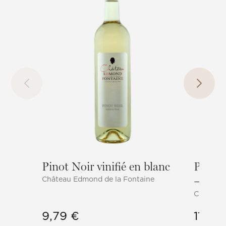
Pinot Noir vinifié en blanc
Pinot 
Château Edmond de la Fontaine
– élev
Château 
9,79
€
11,22