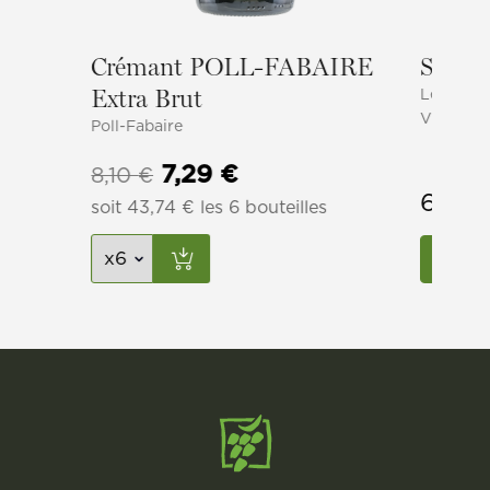
Crémant POLL-FABAIRE
Summe
Extra Brut
Les Vign
Vinsmose
Poll-Fabaire
Le
Le
7,29
€
8,10
€
6,61
prix
prix
soit
43,74
€
les 6 bouteilles
initial
actuel
Voir
était :
est :
8,10 €.
7,29 €.