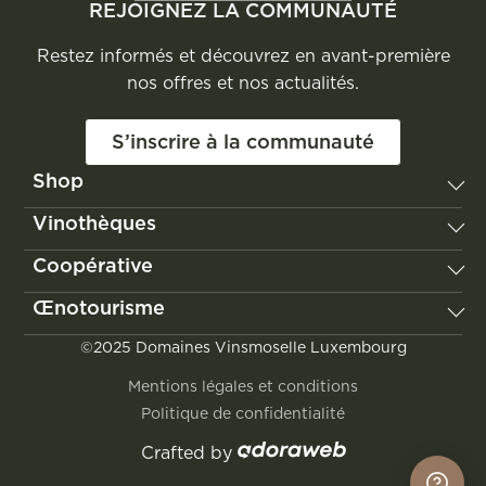
REJOIGNEZ LA COMMUNAUTÉ
Restez informés et découvrez en avant-première
nos offres et nos actualités.
S’inscrire à la communauté
Shop
Vignum
Vinothèques
Les Vignerons de Domaines Vinsmoselle
Remerschen
Coopérative
Poll-Fabaire
Wellenstein
Château Edmond de la Fontaine
Notre histoire
Œnotourisme
Wormeldange
Jongwënzer
Nos valeurs
Grevenmacher
Découvrir la Moselle luxembourgeoise
©2025 Domaines Vinsmoselle Luxembourg
Le vignoble
Vinocity
Visites & dégustations
Nos engagements
Mentions légales et conditions
Location de salles
Politique de confidentialité
Crafted by