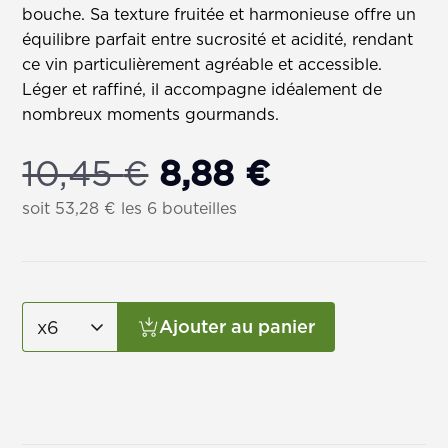
bouche. Sa texture fruitée et harmonieuse offre un
équilibre parfait entre sucrosité et acidité, rendant
ce vin particulièrement agréable et accessible.
Léger et raffiné, il accompagne idéalement de
nombreux moments gourmands.
Le
Le
10,45
€
8,88
€
prix
prix
soit
53,28
€
les 6 bouteilles
initial
actuel
était :
est :
Ajouter au panier
10,45 €.
8,88 €.