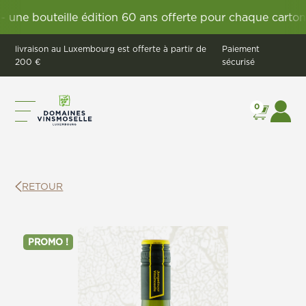
ne bouteille édition 60 ans offerte pour chaque carton V
livraison au Luxembourg est offerte à partir de
Paiement
200 €
sécurisé
0
RETOUR
PROMO !