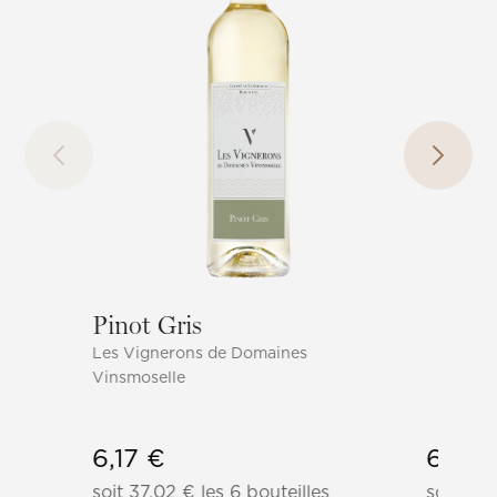
Pinot Gris
Les Vignerons de Domaines
Vinsmoselle
6,17
€
6,97
soit
37,02
€
les 6 bouteilles
soit
41,