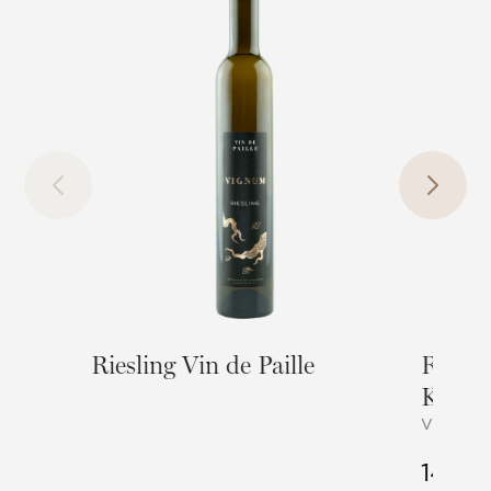
Riesling Vin de Paille
Riesli
Kursch
Vignum
14,4