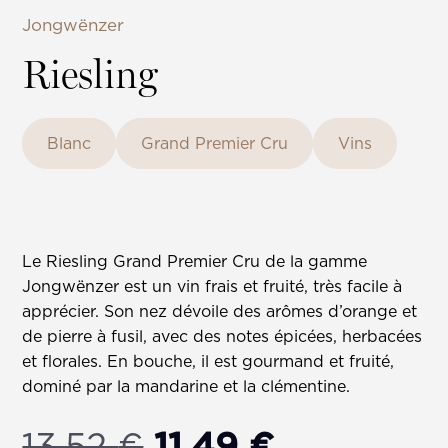
Jongwënzer
Riesling
Blanc
Grand Premier Cru
Vins
Le Riesling Grand Premier Cru de la gamme
Jongwënzer est un vin frais et fruité, très facile à
apprécier. Son nez dévoile des arômes d’orange et
de pierre à fusil, avec des notes épicées, herbacées
et florales. En bouche, il est gourmand et fruité,
dominé par la mandarine et la clémentine.
Le
Le
13,52
€
11,49
€