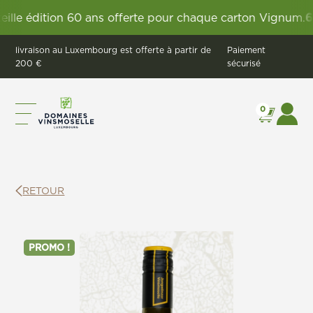
 édition 60 ans offerte pour chaque carton Vignum.
60 an
livraison au Luxembourg est offerte à partir de
Paiement
200 €
sécurisé
0
RETOUR
PROMO !