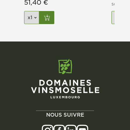
51,40
€
soit
86,
NOUS SUIVRE