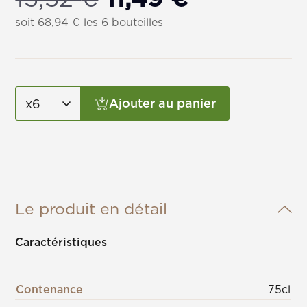
prix
prix
soit
68,94
€
les 6 bouteilles
initial
actuel
était :
est :
Ajouter au panier
13,52 €.
11,49 €.
Le produit en détail
Caractéristiques
Contenance
75cl