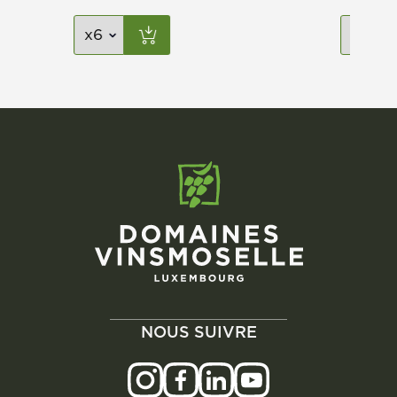
initial
actuel
était :
est :
4,03 €.
2,69 €.
NOUS SUIVRE