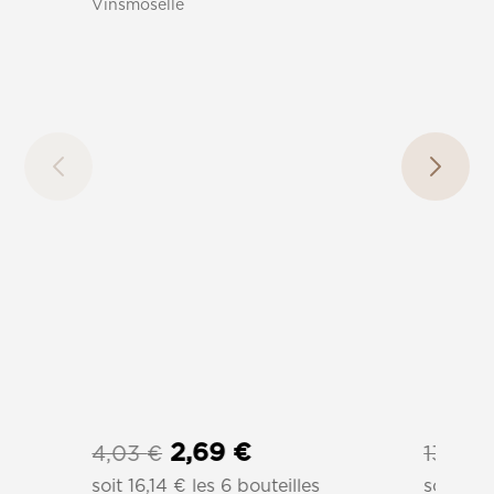
Vinsmoselle
Le
Le
2,69
€
4,03
€
13,52
prix
prix
soit
16,14
€
les 6 bouteilles
soit
68,