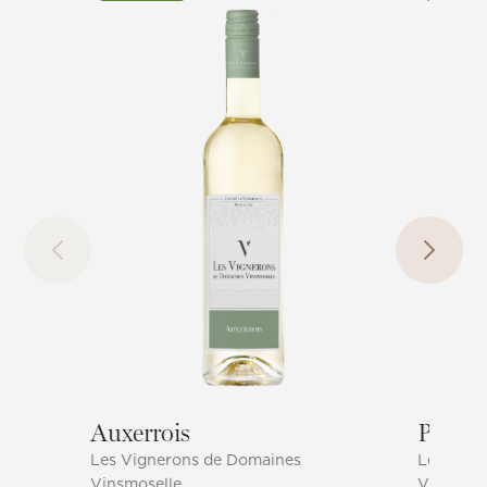
Auxerrois
Pinot
Les Vignerons de Domaines
Les Vign
Vinsmoselle
Vinsmose