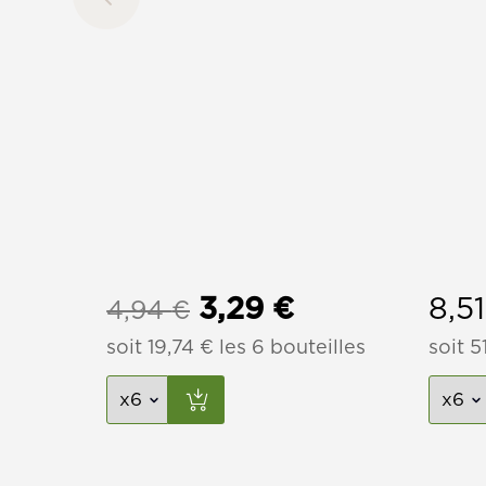
Le
Le
3,29
€
8,5
4,94
€
soit
19,74
prix
€
les 6 bouteilles
prix
soit
5
initial
actuel
était :
est :