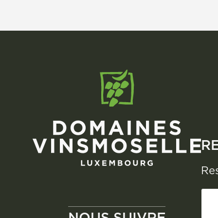
4,94 €.
3,29 €.
R
Res
NOUS SUIVRE