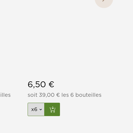
6,50
€
6,1
illes
soit
39,00
€
les 6 bouteilles
soit
3