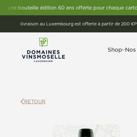
teille édition 60 ans offerte pour chaque carton Vignum.
livraison au Luxembourg est offerte à partir de 200 €
P
Shop
Nos
Découvrir la Moselle luxembourgeois
Remerschen
Vignum
Les Vigne
Wellens
Domaines Vi
RETOUR
Vins
Crém
Vins
Crémants
Sans alcool
Vins étrangers