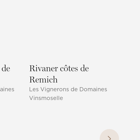
 de
Rivaner côtes de
Pino
Remich
Les V
Vinsm
aines
Les Vignerons de Domaines
Vinsmoselle