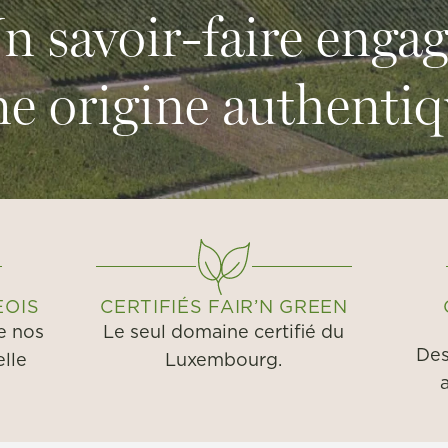
n savoir-faire engag
e origine authenti
EOIS
CERTIFIÉS FAIR’N GREEN
e nos
Le seul domaine certifié du
Des
elle
Luxembourg.