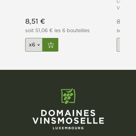
Les Vign
Vinsmose
8,51
€
8,42
€
soit
51,06
€
les 6 bouteilles
soit
42,