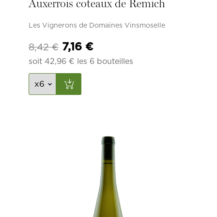
Auxerrois coteaux de Remich
Les Vignerons de Domaines Vinsmoselle
Le
Le
7,16
€
8,42
€
prix
prix
soit
42,96
€
les 6 bouteilles
initial
actuel
était :
est :
8,42 €.
7,16 €.