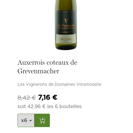
Auxerrois coteaux de
Grevenmacher
Les Vignerons de Domaines Vinsmoselle
Le
Le
7,16
€
8,42
€
prix
prix
soit
42,96
€
les 6 bouteilles
initial
actuel
était :
est :