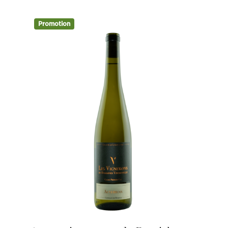
8,42 €.
7,16 €.
Promotion