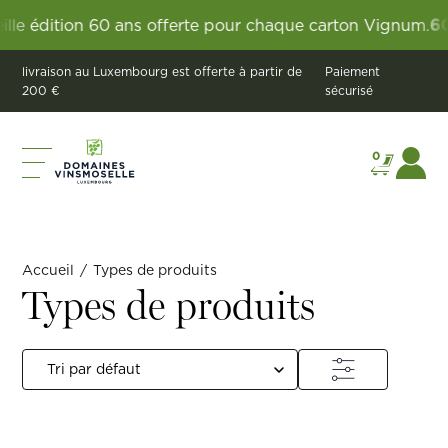
tion 60 ans offerte pour chaque carton Vignum.
60 ans d
livraison au Luxembourg est offerte à partir de
Paiement
200 €
sécurisé
0
Accueil
/
Types de produits
Types de produits