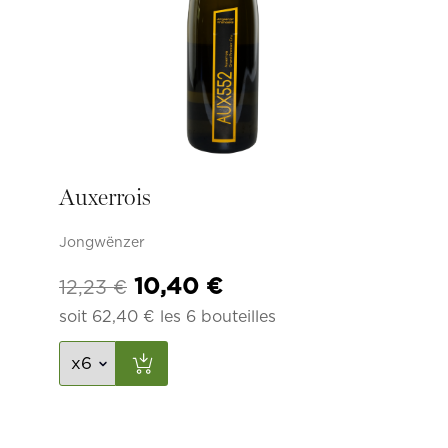
Auxerrois
Jongwënzer
Le
Le
10,40
€
12,23
€
prix
prix
soit
62,40
€
les 6 bouteilles
initial
actuel
était :
est :
12,23 €.
10,40 €.