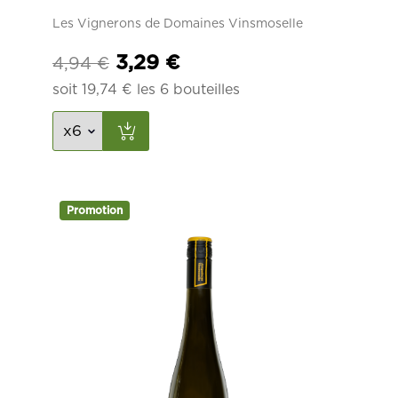
Les Vignerons de Domaines Vinsmoselle
Le
Le
3,29
€
4,94
€
prix
prix
soit
19,74
€
les 6 bouteilles
initial
actuel
était :
est :
4,94 €.
3,29 €.
Promotion